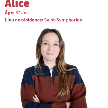
Alice
Âge:
37 ans
Lieu de résidence:
Saint-Symphorien