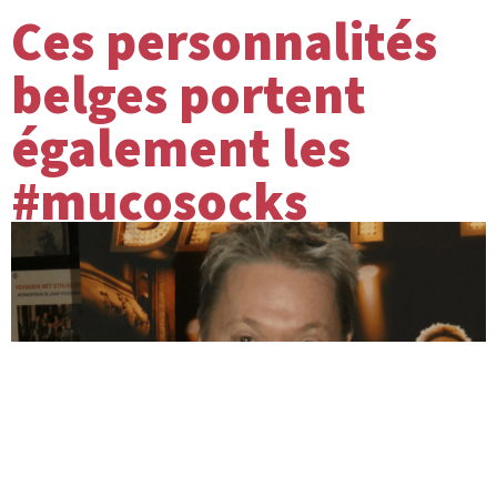
Ces personnalités
belges portent
également les
#mucosocks